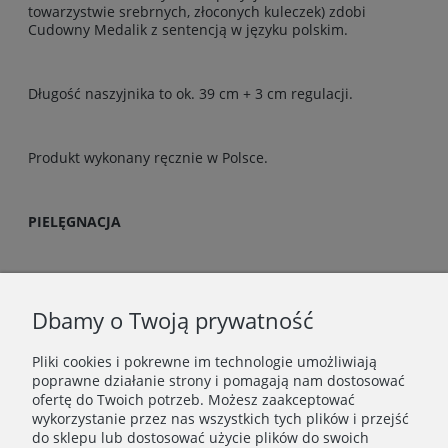
towarzystwie srebrnych, złoconych kuleczek) zdobi
Cudowny Medalik z sentencją w języku polskim.
Długość naszyjnika to ok. 39 cm + 3 cm regulacji.
Produkt wykonany ręcznie w Polsce.
PIELĘGNACJA
Biżuterię przechowuj w suchym i ciemnym miejscu,
najlepiej w oryginalnym pudełeczku. Chroń przed
Dbamy o Twoją prywatność
kontaktem z kosmetykami, wodą i detergentami.
Szczegółowe wskazówki dot. pielęgnacji znajdziesz
tutaj
.
Pliki cookies i pokrewne im technologie umożliwiają
poprawne działanie strony i pomagają nam dostosować
ofertę do Twoich potrzeb. Możesz zaakceptować
wykorzystanie przez nas wszystkich tych plików i przejść
MOJE KONTO
do sklepu lub dostosować użycie plików do swoich