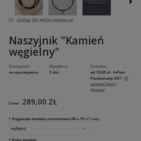
DODAJ DO PRZECHOWALNI
Naszyjnik "Kamień
węgielny"
Dostępność:
Wysyłka w:
Dostawa:
na wyczerpaniu
5 dni
od 15,00 zł
- InPost
Paczkomaty 24/7
sprawdź formy
Cena nie zawiera ewentualnych kosztów płatności
dostawy
289,00 ZŁ
Cena:
*
Elegancka torebka prezentowa (20 x 15 x 7 cm):
*
Kolor torebki: