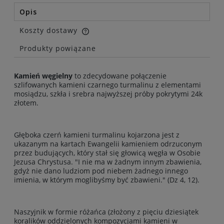
Opis
Koszty dostawy
Cena nie zawiera ewentualnych kosztów płatności
Produkty powiązane
Kamień węgielny
to zdecydowane połączenie
szlifowanych kamieni czarnego turmalinu z elementami
mosiądzu, szkła i srebra najwyższej próby pokrytymi 24k
złotem.
Głęboka czerń kamieni turmalinu kojarzona jest z
ukazanym na kartach Ewangelii kamieniem odrzuconym
przez budujących, który stał się głowicą węgła w Osobie
Jezusa Chrystusa. "I nie ma w żadnym innym zbawienia,
gdyż nie dano ludziom pod niebem żadnego innego
imienia, w którym moglibyśmy być zbawieni." (Dz 4, 12).
Naszyjnik w formie różańca (złożony z pięciu dziesiątek
koralików oddzielonych kompozycjami kamieni w