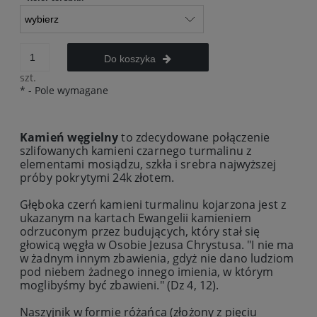
Do koszyka
szt.
*
- Pole wymagane
Kamień węgielny
to zdecydowane połączenie
szlifowanych kamieni czarnego turmalinu z
elementami mosiądzu, szkła i srebra najwyższej
próby pokrytymi 24k złotem.
Głęboka czerń kamieni turmalinu kojarzona jest z
ukazanym na kartach Ewangelii kamieniem
odrzuconym przez budujących, który stał się
głowicą węgła w Osobie Jezusa Chrystusa. "I nie ma
w żadnym innym zbawienia, gdyż nie dano ludziom
pod niebem żadnego innego imienia, w którym
moglibyśmy być zbawieni." (Dz 4, 12).
Naszyjnik w formie różańca (złożony z pięciu