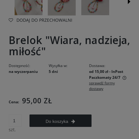
DODAJ DO PRZECHOWALNI
Brelok "Wiara, nadzieja,
miłość"
Dostępność:
Wysyłka w:
Dostawa:
na wyczerpaniu
5 dni
od 15,00 zł
- InPost
Paczkomaty 24/7
sprawdź formy
Cena nie zawiera ewentualnych kosztów płatności
dostawy
95,00 ZŁ
Cena:
Do koszyka
szt.