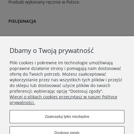
Produkt wykonany ręcznie w Polsce.
PIELĘGNACJA
Biżuterię przechowuj w suchym i ciemnym miejscu,
najlepiej w oryginalnym pudełeczku. Chroń przed
Dbamy o Twoją prywatność
kontaktem z kosmetykami, wodą i detergentami.
Szczegółowe wskazówki dot. pielęgnacji znajdziesz
tutaj
.
Pliki cookies i pokrewne im technologie umożliwiają
poprawne działanie strony i pomagają nam dostosować
ofertę do Twoich potrzeb. Możesz zaakceptować
wykorzystanie przez nas wszystkich tych plików i przejść
MOJE KONTO
do sklepu lub dostosować użycie plików do swoich
preferencji, wybierając opcję "Dostosuj zgody".
INFORMACJE
Więcej o plikach cookies przeczytasz w naszej Polityce
prywatności.
PŁATNOŚCI I DOSTAWA
Zaakceptuj tylko niezbędne
O NAS
Dostosuj zgody