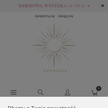
DARMOWA WYSYŁKA
od 350 zł
♥
Zarejestruj się
Zaloguj się