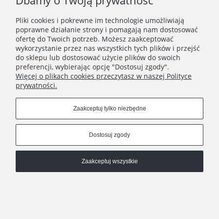
Dbamy o Twoją prywatność
Ten produkt jest niedostępny.
Pliki cookies i pokrewne im technologie umożliwiają
poprawne działanie strony i pomagają nam dostosować
MOJE KONTO
ofertę do Twoich potrzeb. Możesz zaakceptować
wykorzystanie przez nas wszystkich tych plików i przejść
do sklepu lub dostosować użycie plików do swoich
INFORMACJE
preferencji, wybierając opcję "Dostosuj zgody".
Więcej o plikach cookies przeczytasz w naszej Polityce
PŁATNOŚCI I DOSTAWA
prywatności.
O NAS
Zaakceptuj tylko niezbędne
Connect with us
Dostosuj zgody
Copyrights © 2021 - OMODLONE
Zaakceptuj wszystkie
Pokaż pełną wersję strony
Sklep internetowy Shoper.pl